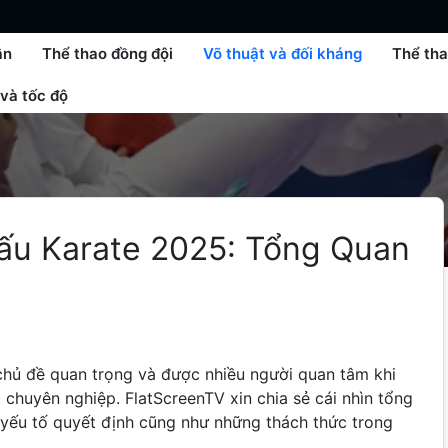
ân
Thể thao đồng đội
Võ thuật và đối kháng
Thể tha
và tốc độ
ấu Karate 2025: Tổng Quan
chủ đề quan trọng và được nhiều người quan tâm khi
chuyên nghiệp. FlatScreenTV xin chia sẻ cái nhìn tổng
 yếu tố quyết định cũng như những thách thức trong