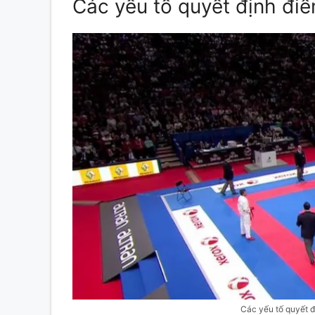
Các yếu tố quyết định điể
Các yếu tố quyết đ