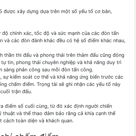
5 được xây dựng dựa trên một số yếu tố cơ bản,
ừ độ chính xác, tốc độ và sức mạnh của các đòn tấn
n và các đòn đánh khác đều có hệ số điểm khác nhau,
inh thần thi đấu và phong thái trên thảm đấu cũng đóng
 tự tin, phong thái chuyên nghiệp và khả năng duy trì
 sẵn sàng phản công sau mỗi đòn tấn công.
h, sự kiểm soát cơ thể và khả năng ứng biến trước các
ống chấm điểm. Trọng tài sẽ ghi nhận các yếu tố này
cuối trận đấu.
a điểm số cuối cùng, từ đó xác định người chiến
ỹ thuật và thể thao đảm bảo rằng cả khía cạnh thể
t cách toàn diện và khách quan.