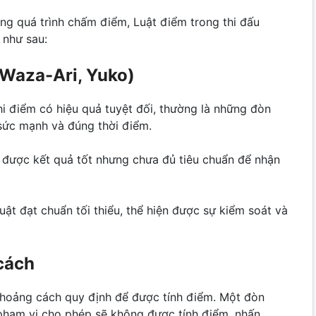
g quá trình chấm điểm, Luật điểm trong thi đấu
 như sau:
 Waza-Ari, Yuko)
i điểm có hiệu quả tuyệt đối, thường là những đòn
sức mạnh và đúng thời điểm.
 được kết quả tốt nhưng chưa đủ tiêu chuẩn để nhận
ật đạt chuẩn tối thiểu, thể hiện được sự kiểm soát và
 cách
hoảng cách quy định để được tính điểm. Một đòn
phạm vi cho phép sẽ không được tính điểm, nhấn