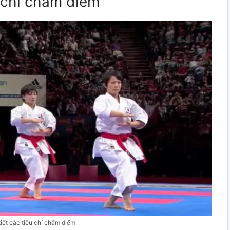
u chí chấm điểm
tiết các tiêu chí chấm điểm