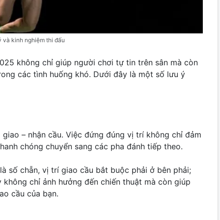
 và kinh nghiệm thi đấu
025 không chỉ giúp người chơi tự tin trên sân mà còn
rong các tình huống khó. Dưới đây là một số lưu ý
i giao – nhận cầu. Việc đứng đúng vị trí không chỉ đảm
nhanh chóng chuyển sang các pha đánh tiếp theo.
à số chẵn, vị trí giao cầu bắt buộc phải ở bên phải;
này không chỉ ảnh hưởng đến chiến thuật mà còn giúp
ao cầu của bạn.