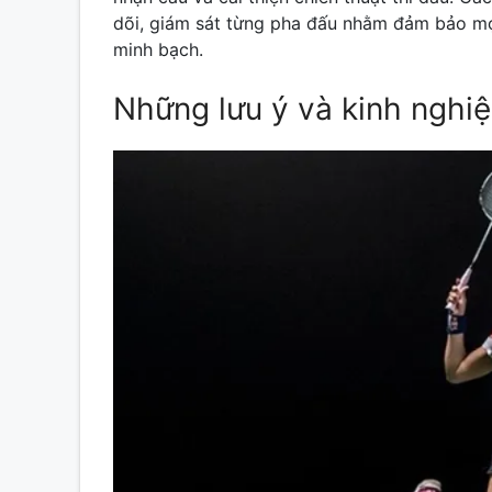
dõi, giám sát từng pha đấu nhằm đảm bảo mọ
minh bạch.
Những lưu ý và kinh nghiệ