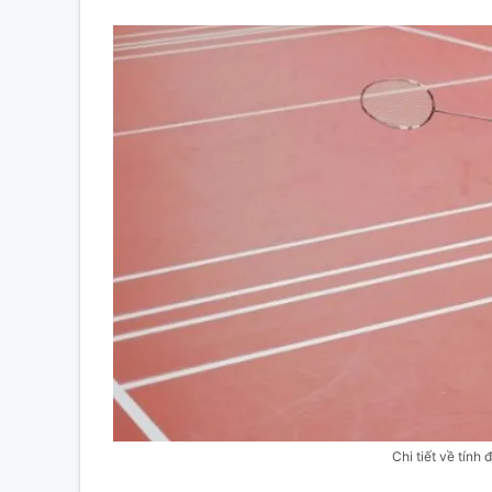
Chi tiết về tính