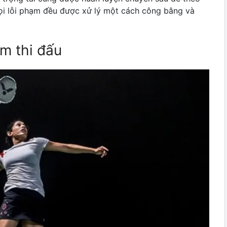
i lỗi phạm đều được xử lý một cách công bằng và
m thi đấu