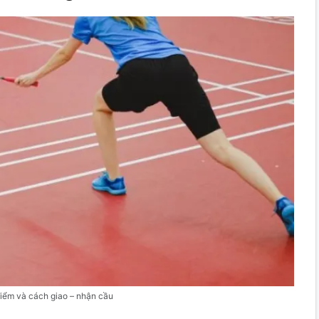
 điểm và cách giao – nhận cầu