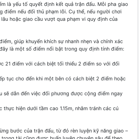
ểm là yếu tố quyết định kết quả trận đấu. Mỗi pha giao
 điểm nếu đối thủ phạm lỗi. Cụ thể, nếu người chơi
á lâu hoặc giao cầu vượt qua phạm vi quy định của
nh điểm, giúp khuyến khích sự nhanh nhẹn và chính xác
đây là một số điểm nổi bật trong quy định tính điểm:
c 21 điểm với cách biệt tối thiểu 2 điểm so với đối
ếp tục cho đến khi một bên có cách biệt 2 điểm hoặc
cầu sẽ dẫn đến việc đối phương được cộng điểm ngay
c thực hiện dưới tầm cao 1.15m, nhằm tránh các cú
ừng bước của trận đấu, từ đó rèn luyện kỹ năng giao –
ác trọng tài cũng được huấn luyện chuyên sâu để theo