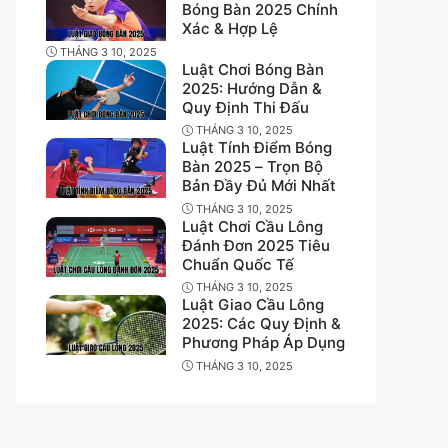
Bóng Bàn 2025 Chính
Xác & Hợp Lệ
THÁNG 3 10, 2025
Luật Chơi Bóng Bàn
2025: Hướng Dẫn &
Quy Định Thi Đấu
THÁNG 3 10, 2025
Luật Tính Điểm Bóng
Bàn 2025 – Trọn Bộ
Bản Đầy Đủ Mới Nhất
THÁNG 3 10, 2025
Luật Chơi Cầu Lông
Đánh Đơn 2025 Tiêu
Chuẩn Quốc Tế
THÁNG 3 10, 2025
Luật Giao Cầu Lông
2025: Các Quy Định &
Phương Pháp Áp Dụng
THÁNG 3 10, 2025