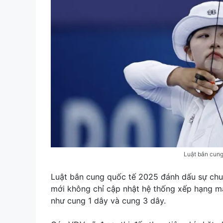
Luật bắn cung
Luật bắn cung quốc tế 2025 đánh dấu sự chu
mới không chỉ cập nhật hệ thống xếp hạng mà
như cung 1 dây và cung 3 dây.