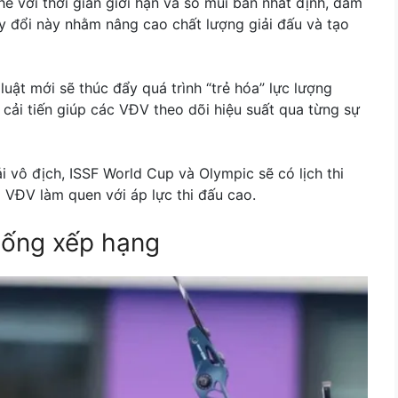
hẽ với thời gian giới hạn và số mũi bắn nhất định, đảm
y đổi này nhằm nâng cao chất lượng giải đấu và tạo
uật mới sẽ thúc đẩy quá trình “trẻ hóa” lực lượng
cải tiến giúp các VĐV theo dõi hiệu suất qua từng sự
i vô địch, ISSF World Cup và Olympic sẽ có lịch thi
 VĐV làm quen với áp lực thi đấu cao.
hống xếp hạng