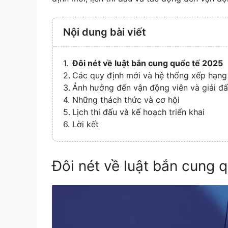
Nội dung bài viết
Đôi nét về luật bắn cung quốc tế 2025
Các quy định mới và hệ thống xếp hạng
Ảnh hưởng đến vận động viên và giải đ
Những thách thức và cơ hội
Lịch thi đấu và kế hoạch triển khai
Lời kết
Đôi nét về luật bắn cung 