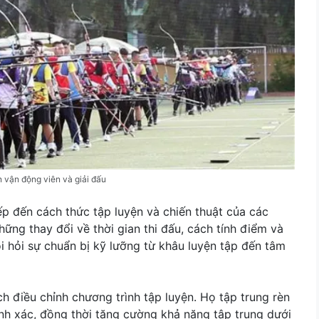
 vận động viên và giải đấu
p đến cách thức tập luyện và chiến thuật của các
ững thay đổi về thời gian thi đấu, cách tính điểm và
i hỏi sự chuẩn bị kỹ lưỡng từ khâu luyện tập đến tâm
 điều chỉnh chương trình tập luyện. Họ tập trung rèn
hính xác, đồng thời tăng cường khả năng tập trung dưới