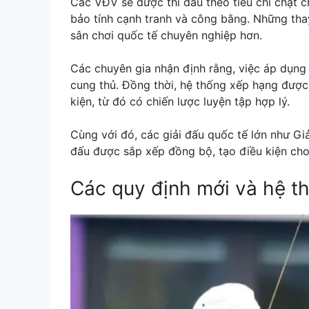
Các VĐV sẽ được thi đấu theo tiêu chí chặt c
bảo tính cạnh tranh và công bằng. Những tha
sân chơi quốc tế chuyên nghiệp hơn.
Các chuyên gia nhận định rằng, việc áp dụng l
cung thủ. Đồng thời, hệ thống xếp hạng được 
kiện, từ đó có chiến lược luyện tập hợp lý.
Cùng với đó, các giải đấu quốc tế lớn như Giả
đấu được sắp xếp đồng bộ, tạo điều kiện cho
Các quy định mới và hệ t