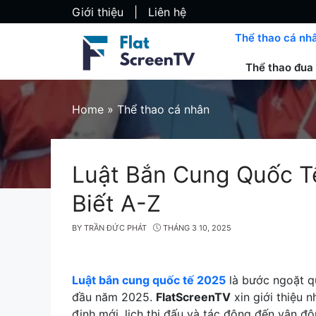
Skip
Giới thiệu
|
Liên hệ
to
Thể thao cá nh
content
Thể thao đua 
Home
»
Thể thao cá nhân
Luật Bắn Cung Quốc T
Biết A-Z
BY
TRẦN ĐỨC PHÁT
THÁNG 3 10, 2025
Luật bắn cung quốc tế 2025
là bước ngoặt qu
đầu năm 2025.
FlatScreenTV
xin giới thiệu n
định mới, lịch thi đấu và tác động đến vận độ