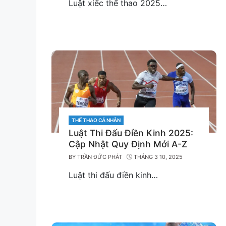
Luật xiếc thể thao 2025…
CATEGORIES
THỂ THAO CÁ NHÂN
Luật Thi Đấu Điền Kinh 2025:
Cập Nhật Quy Định Mới A-Z
BY
TRẦN ĐỨC PHÁT
THÁNG 3 10, 2025
Luật thi đấu điền kinh…