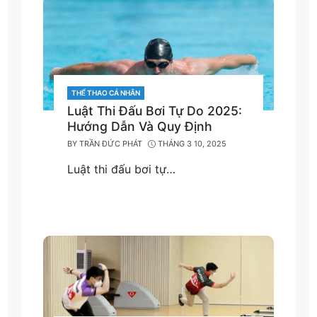
CATEGORIES
THỂ THAO CÁ NHÂN
Luật Thi Đấu Bơi Tự Do 2025:
Hướng Dẫn Và Quy Định
BY
TRẦN ĐỨC PHÁT
THÁNG 3 10, 2025
Luật thi đấu bơi tự…