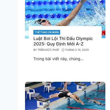
CATEGORIES
THỂ THAO CÁ NHÂN
Luật Bơi Lội Thi Đấu Olympic
2025: Quy Định Mới A-Z
BY
TRẦN ĐỨC PHÁT
THÁNG 3 10, 2025
Trong bài viết này, chúng…