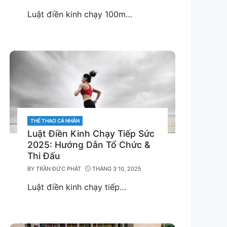
Luật điền kinh chạy 100m…
CATEGORIES
THỂ THAO CÁ NHÂN
Luật Điền Kinh Chạy Tiếp Sức
2025: Hướng Dẫn Tổ Chức &
Thi Đấu
BY
TRẦN ĐỨC PHÁT
THÁNG 3 10, 2025
Luật điền kinh chạy tiếp…