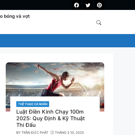
o bóng và vợt
Search
CATEGORIES
THỂ THAO CÁ NHÂN
Luật Điền Kinh Chạy 100m
2025: Quy Định & Kỹ Thuật
Thi Đấu
BY
TRẦN ĐỨC PHÁT
THÁNG 3 10, 2025